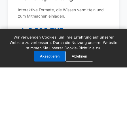
Interaktive Formate, die Wissen vermitteln und
zum Mitmachen einladen.
ab 3.200 EUR
Wir verwenden Cookies, um Ihre Erfahrung auf unserer
Website zu verbessern. Durch die Nutzung unserer Website
stimmen Sie unserer Cookie-Richtlinie zu.
Details ansehen
Akzeptieren
Ablehnen
Flexibilität, die zu Ihrem
Zeitplan passt